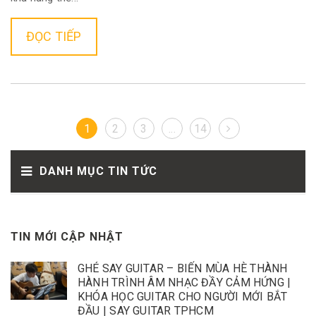
ĐỌC TIẾP
1
2
3
...
14
DANH MỤC TIN TỨC
TIN MỚI CẬP NHẬT
GHÉ SAY GUITAR – BIẾN MÙA HÈ THÀNH
HÀNH TRÌNH ÂM NHẠC ĐẦY CẢM HỨNG |
KHÓA HỌC GUITAR CHO NGƯỜI MỚI BẮT
ĐẦU | SAY GUITAR TPHCM