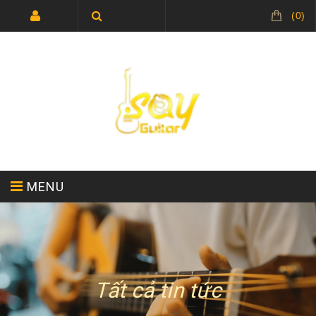
(
0
)
MENU
TRANG CHỦ
GIỚI THIỆU
Tất cả tin tức