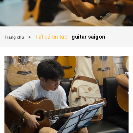
KHÓA HỌC SAY GUITAR
SAY GUITAR SHOP
SAY ACOUSTIC
TIN TỨC
Tất cả tin tức
guitar saigon
Trang chủ