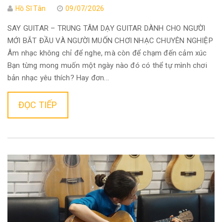
Hồ Sĩ Tân
09/07/2026
SAY GUITAR – TRUNG TÂM DẠY GUITAR DÀNH CHO NGƯỜI
MỚI BẮT ĐẦU VÀ NGƯỜI MUỐN CHƠI NHẠC CHUYÊN NGHIỆP
Âm nhạc không chỉ để nghe, mà còn để chạm đến cảm xúc
Bạn từng mong muốn một ngày nào đó có thể tự mình chơi
bản nhạc yêu thích? Hay đơn...
ĐỌC TIẾP