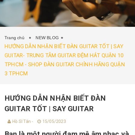
KHÓA HỌC SAY GUITAR
SAY GUITAR SHOP
SAY ACOUSTIC
TIN TỨC
Trang chủ
NEW BLOG
HƯỚNG DẪN NHẬN BIẾT ĐÀN GUITAR TỐT | SAY
GUITAR- TRUNG TÂM GUITAR ĐỆM HÁT QUẬN 10
TPHCM - SHOP ĐÀN GUITAR CHÍNH HÃNG QUẬN
3 TPHCM
HƯỚNG DẪN NHẬN BIẾT ĐÀN
GUITAR TỐT | SAY GUITAR
Hồ Sĩ Tân -
15/05/2023
Bạn là một người đam mê âm nhạc và