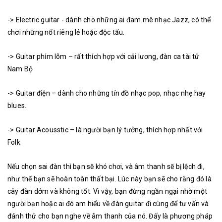
-> Electric guitar - dành cho những ai đam mê nhạc Jazz, có thể
chơi những nốt riêng lẻ hoặc độc tấu.
-> Guitar phím lõm – rất thích hợp với cải lương, đàn ca tài tử
Nam Bộ
-> Guitar điện – dành cho những tín đồ nhạc pop, nhạc nhẹ hay
blues..
-> Guitar Acousstic – là người bạn lý tưởng, thích hợp nhất với
Folk
Nếu chọn sai đàn thì bạn sẽ khó chơi, và âm thanh sẽ bị lệch đi,
như thế bạn sẽ hoàn toàn thất bại. Lúc này bạn sẽ cho rằng đó là
cây đàn dởm và không tốt. Vì vậy, bạn đừng ngần ngại nhờ một
người bạn hoặc ai đó am hiểu về đàn guitar đi cùng để tư vấn và
đánh thử cho bạn nghe về âm thanh của nó. Đấy là phương pháp