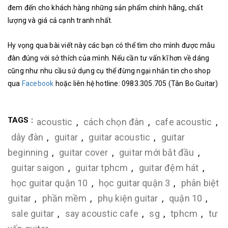
đem đến cho khách hàng những sản phẩm chính hãng, chất
lượng và giá cả cạnh tranh nhất.
Hy vọng qua bài viết này các bạn có thể tìm cho mình được mẫu
đàn đúng với sở thích của mình. Nếu cần tư vấn kĩ hơn về dáng
cũng như nhu cầu sử dụng cụ thể đừng ngại nhắn tin cho shop
qua
Facebook
hoặc liên hệ hotline: 0983.305.705 (Tân Bo Guitar)
TAGS :
acoustic
,
cách chọn đàn
,
cafe acoustic
,
dây đàn
,
guitar
,
guitar acoustic
,
guitar
beginning
,
guitar cover
,
guitar mới bắt đầu
,
guitar saigon
,
guitar tphcm
,
guitar đệm hát
,
học guitar quận 10
,
học guitar quận 3
,
phân biệt
guitar
,
phần mềm
,
phụ kiện guitar
,
quận 10
,
sale guitar
,
say acoustic cafe
,
sg
,
tphcm
,
tư