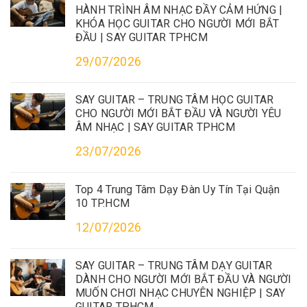
HÀNH TRÌNH ÂM NHẠC ĐẦY CẢM HỨNG |
KHÓA HỌC GUITAR CHO NGƯỜI MỚI BẮT
ĐẦU | SAY GUITAR TPHCM
29/07/2026
SAY GUITAR – TRUNG TÂM HỌC GUITAR
CHO NGƯỜI MỚI BẮT ĐẦU VÀ NGƯỜI YÊU
ÂM NHẠC | SAY GUITAR TPHCM
23/07/2026
Top 4 Trung Tâm Dạy Đàn Uy Tín Tại Quận
10 TP.HCM
12/07/2026
SAY GUITAR – TRUNG TÂM DẠY GUITAR
DÀNH CHO NGƯỜI MỚI BẮT ĐẦU VÀ NGƯỜI
MUỐN CHƠI NHẠC CHUYÊN NGHIỆP | SAY
GUITAR TPHCM