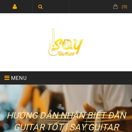
(
0
)
MENU
TRANG CHỦ
GIỚI THIỆU
HƯỚNG DẪN NHẬN BIẾT ĐÀN
GUITAR TỐT | SAY GUITAR